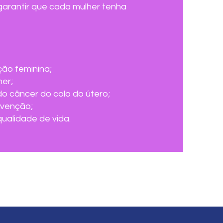
garantir que cada mulher tenha
ção feminina;
er;
o câncer do colo do útero;
evenção;
ualidade de vida.