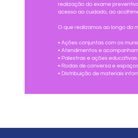
realização do exame preventivo
acesso ao cuidado, ao acolhime
O que realizamos ao longo do 
• Ações conjuntas com os munic
• Atendimentos e acompanhamen
• Palestras e ações educativas
• Rodas de conversa e espaços
• Distribuição de materiais in