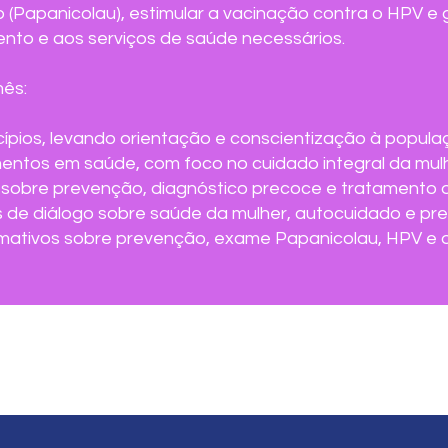
 (Papanicolau), estimular a vacinação contra o HPV e 
nto e aos serviços de saúde necessários.
mês:
ípios, levando orientação e conscientização à popula
tos em saúde, com foco no cuidado integral da mulh
 sobre prevenção, diagnóstico precoce e tratamento d
 de diálogo sobre saúde da mulher, autocuidado e pr
formativos sobre prevenção, exame Papanicolau, HPV e q