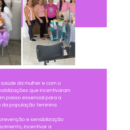
 saúde da mulher e com o
mobilizações que incentivaram
um passo essencial para a
a da população feminina.
revenção e sensibilização
cimento, incentivar a