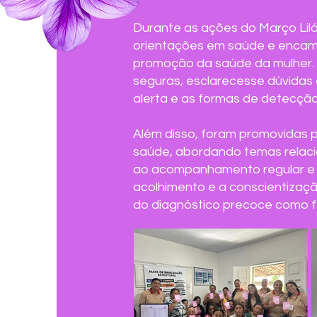
Durante as ações do Março Lilá
orientações em saúde e encam
promoção da saúde da mulher. E
seguras, esclarecesse dúvidas e
alerta e as formas de detecção
Além disso, foram promovidas p
saúde, abordando temas relaci
ao acompanhamento regular e 
acolhimento e a conscientizaç
do diagnóstico precoce como fe