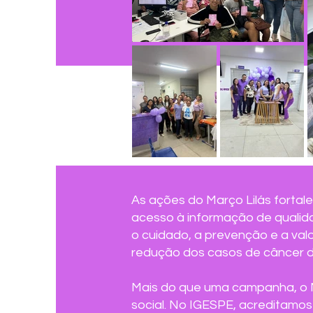
As ações do Março Lilás fort
acesso à informação de qualida
o cuidado, a prevenção e a val
redução dos casos de câncer do
Mais do que uma campanha, o M
social. No IGESPE, acreditamos