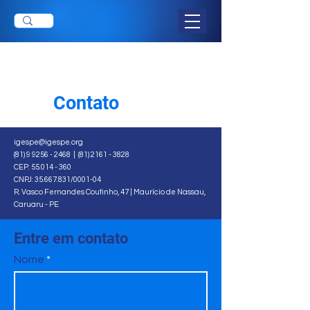
Botão
Contato
igespe@igespe.org
(81) 9 9256 - 2468
|
(81) 2161 - 3828
CEP:
55.014 - 360
CNPJ:
35.667.831
/0001-04
R. Vasco Fernandes Coutinho, 47 | Maurício de Nassau,
Caruaru - PE
Entre em contato
Nome