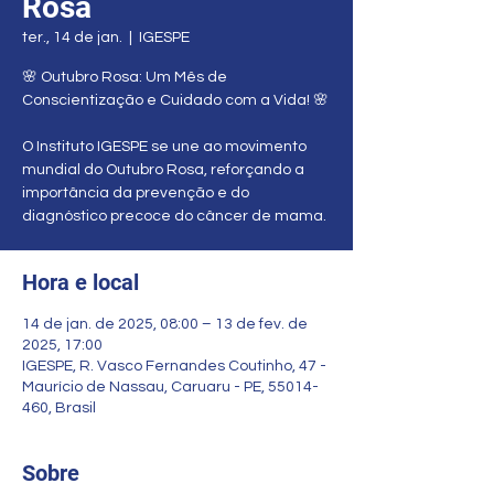
Rosa
ter., 14 de jan.
  |  
IGESPE
🌸 Outubro Rosa: Um Mês de
Conscientização e Cuidado com a Vida! 🌸
O Instituto IGESPE se une ao movimento
mundial do Outubro Rosa, reforçando a
importância da prevenção e do
diagnóstico precoce do câncer de mama.
Hora e local
14 de jan. de 2025, 08:00 – 13 de fev. de
2025, 17:00
IGESPE, R. Vasco Fernandes Coutinho, 47 -
Maurício de Nassau, Caruaru - PE, 55014-
460, Brasil
Sobre