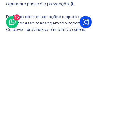
o primeiro passo é a prevenção. 🎗️
Participe das nossas ações e ajude a 
15
espalhar essa mensagem tão importante. 
Cuide-se, previna-se e incentive outras 
mulheres a fazerem o mesmo. Sua saúde 
é sua maior riqueza!
🌟 Porque…
Ler mais >